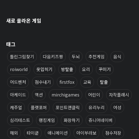
새로 올라온 게임
태그
틀린그림찾기
다음키즈짱
두뇌
추천게임
음식
roiworld
옷입히기
방탈출
요리
꾸미기
어드벤처
점수내기
firstfox
교육
탈출
아케이드
액션
mirchigames
어린이
자작플래시
캐주얼
플랫포머
포인트앤클릭
유리누리
여성
심리테스트
랭킹게임
화장하기
쥬니어네이버
해외
타이쿤
애니메이션
아이부라보
점수저장