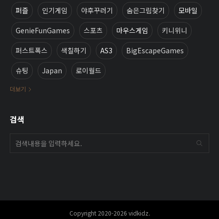
퍼즐
인기게임
야후꾸러기
숨은그림찾기
모바일
GenieFunGames
스포츠
마우스게임
키니위니
퍼스트폭스
색칠하기
AS3
BigEscapeGames
슈팅
Japan
로이월드
더보기
검색
Copyright 2020-2026 vidkidz.