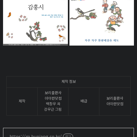
제작 정보
보리출판사
아이런닷컴
보리출판사
제작
배급
백창우 곡
아이런닷컴
강우근 그림
https://m.bunjang.co.kr/
광고