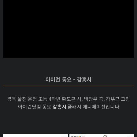
아이런 동요 - 감홍시
경북 울진 온정 초등 4학년 황도곤 시, 백창우 곡, 강우근 그림
아이런닷컴 동요
감홍시
플래시 애니메이션입니다