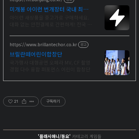
미개봉 아이런 번개장터 국내 최대
브랜드 중고거래
아이런 새상품을 중고가로 구매하세요.
대화 없는 안전결제로 간편하게! 전국 각
지에서 올라오는 전국구 최다 상품 매일
10만 개 이상의 신규 상품 업로드
https://www.brillantechor.co.kr
광고
브릴란떼어린이합창단
국가행사 대형공연 오페라 MV, CF 촬영
경험 다수 융합 퍼포먼스 어린이 합창단
21
구독하기
'플래시애니/동요'
카테고리 게임들