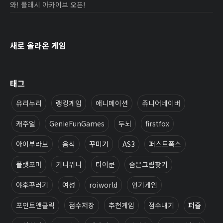
와! 플래시 아카이브 오픈!
새로 올라온 게임
태그
유리누리
랭킹게임
애니메이션
쥬니어네이버
캐주얼
GenieFunGames
두뇌
firstfox
아이부라보
음식
꾸미기
AS3
퍼스트폭스
플랫포머
키니위니
타이쿤
숨은그림찾기
야후꾸러기
여성
roiworld
인기게임
포인트앤클릭
점수저장
추천게임
점수내기
퍼즐