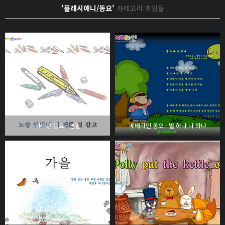
'플래시애니/동요'
카테고리 게임들
아이런 동요 - 연필
베베라인 동요 - 별 하나 나 하나