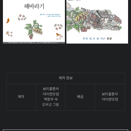
제작 정보
보리출판사
아이런닷컴
보리출판사
제작
배급
백창우 곡
아이런닷컴
강우근 그림