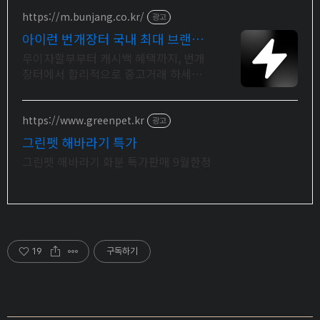
https://m.bunjang.co.kr/
광고
아이런 번개장터 국내 최대 브랜드
중고거래
무이자할부부터 캐시백 혜택까지, 번개
장터에서 합리적으로 중고거래 하세요
전국 각지에서 올라오는 전국구 최다 상
품 매일 10만 개 이상의 신규 상품 업로
드
https://www.greenpet.kr
광고
그린펫 해바라기 특가
그린펫 해바라기 화분 특가판매 9월한정
19
구독하기