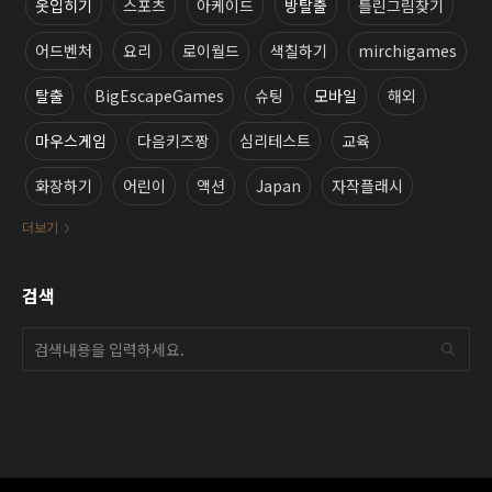
옷입히기
스포츠
아케이드
방탈출
틀린그림찾기
어드벤처
요리
로이월드
색칠하기
mirchigames
탈출
BigEscapeGames
슈팅
모바일
해외
마우스게임
다음키즈짱
심리테스트
교육
화장하기
어린이
액션
Japan
자작플래시
더보기
검색