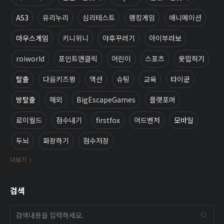
AS3
유리누리
심리테스트
랭킹게임
애니메이션
마우스게임
키니위니
야후꾸러기
아이부라보
roiworld
포인트앤클릭
어린이
스포츠
옷입히기
탈출
다음키즈짱
액션
슈팅
교육
타이쿤
방탈출
해외
BigEscapeGames
플랫포머
로이월드
점수내기
firstfox
어드벤처
모바일
두뇌
화장하기
점수저장
더보기
검색