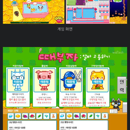
게임 화면