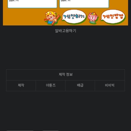
알바고용하기
제작 정보
제작
아툰즈
배급
비비빅