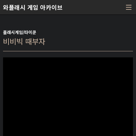
본문 바로가기
와플래시 게임 아카이브
플래시게임/타이쿤
비비빅 때부자