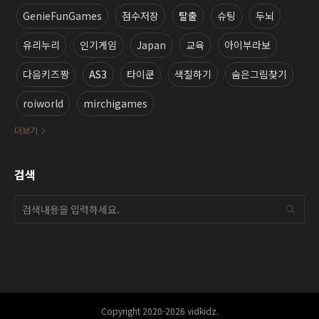
GenieFunGames
점수저장
탈출
슈팅
두뇌
유리누리
인기게임
Japan
교육
아이부라보
다음키즈짱
AS3
타이쿤
색칠하기
숨은그림찾기
roiworld
mirchigames
더보기
검색
Copyright 2020-2026 vidkidz.