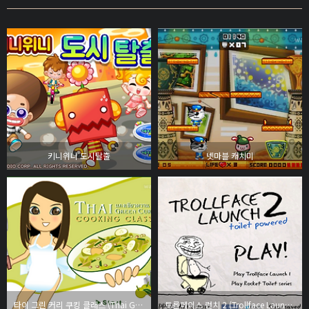
키니위니 도시탈출
넷마블 캐치미
타이 그린 커리 쿠킹 클래스 (Thai Green Cury Cooking Class)
트롤페이스 런치 2 (Trollface Launch 2 - Toilet Powered)