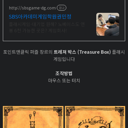
http://sbsgame-dg.com
광고
SBS아카데미게임학원권민정
플래시게임-대기업 원해? 노베이스도 연
봉 6천 가능한 곳은? 게임회사!
포인트앤클릭 퍼즐 장르의
트레져 박스 (Treasure Box)
플래시
게임입니다
조작방법
마우스 또는 터치