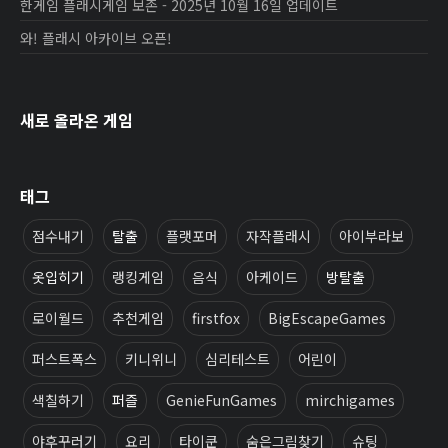
한게임 플래시게임 보존 - 2025년 10월 16일 업데이트
와! 플래시 아카이브 오픈!
새로 올라온 게임
태그
점수내기
탈출
플랫포머
자작플래시
아이부라보
옷입히기
랭킹게임
음식
아케이드
방탈출
로이월드
추천게임
firstfox
BigEscapeGames
퍼스트폭스
키니위니
심리테스트
어린이
색칠하기
퍼즐
GenieFunGames
mirchigames
야후꾸러기
요리
타이쿤
숨은그림찾기
슈팅