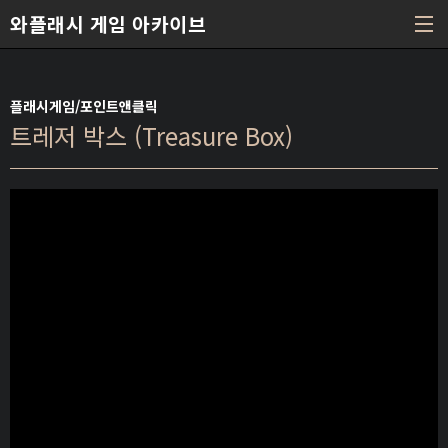
본문 바로가기
와플래시 게임 아카이브
플래시게임/포인트앤클릭
트레저 박스 (Treasure Box)