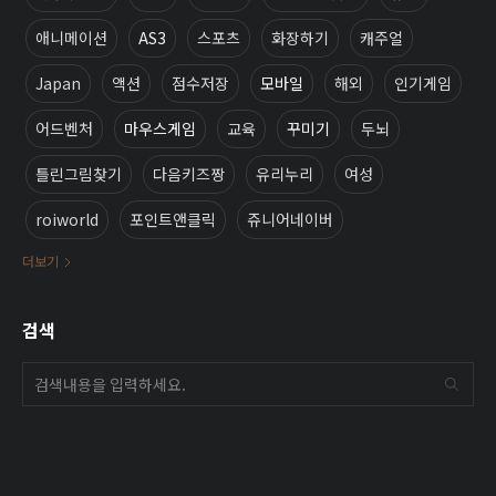
애니메이션
AS3
스포츠
화장하기
캐주얼
Japan
액션
점수저장
모바일
해외
인기게임
어드벤처
마우스게임
교육
꾸미기
두뇌
틀린그림찾기
다음키즈짱
유리누리
여성
roiworld
포인트앤클릭
쥬니어네이버
더보기
검색