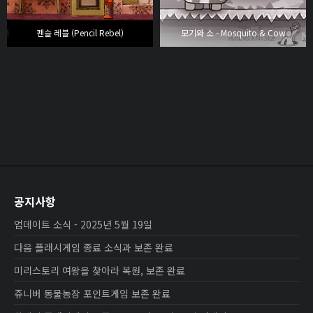
펜슬 레블 (Pencil Rebel)
모기와 소 - Mosquito & Cow
공지사항
업데이트 소식 - 2025년 5월 19일
다음 플래시게임 종료 소식과 보존 완료
미리스토리 여왕을 찾아라 복원, 보존 완료
쥬니버 동물농장 포인트게임 보존 완료