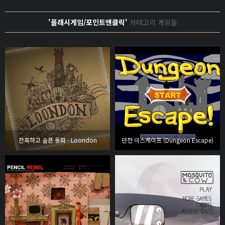
'플래시게임/포인트앤클릭'
카테고리 게임들
잔혹하고 슬픈 동화 - Loondon
던전 이스케이프 (Dungeon Escape)