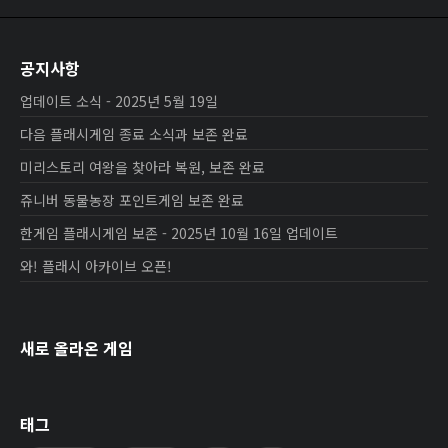
공지사항
업데이트 소식 - 2025년 5월 19일
다음 플래시게임 종료 소식과 보존 완료
미리스토리 여왕을 찾아라 복원, 보존 완료
쥬니버 동물농장 포인트게임 보존 완료
한게임 플래시게임 보존 - 2025년 10월 16일 업데이트
와! 플래시 아카이브 오픈!
새로 올라온 게임
태그