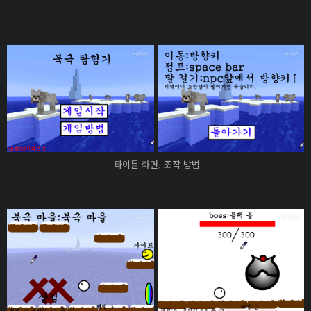
타이틀 화면, 조작 방법