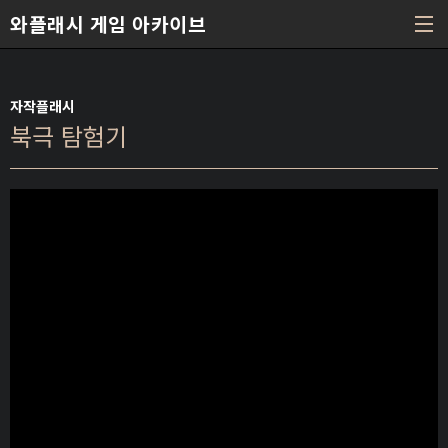
본문 바로가기
와플래시 게임 아카이브
자작플래시
북극 탐험기