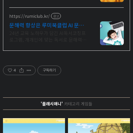
력을 키우는 이야기. 우리 아이 눈높이
동화를 낭독과 함께
https://rumiclub.kr/
광고
문해력 향상은 루미북클럽 AI 문해
력 향상 프로그램
24년 교육 노하우가 담긴 AI독서코칭프
로그램, 개개인에 맞는 독서로 문해력
UP 독서코칭+문해력 전문프로그램
4
구독하기
'플래시애니'
카테고리 게임들