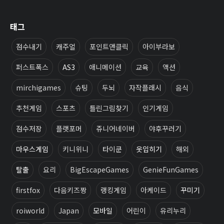
태그
점수내기
캐주얼
포인트앤클릭
아이부라보
퍼스트폭스
AS3
애니메이션
교육
액션
mirchigames
슈팅
두뇌
자작플래시
음식
추천게임
스포츠
틀린그림찾기
인기게임
점수저장
플랫포머
쥬니어네이버
야후꾸러기
마우스게임
키니위니
타이쿤
옷입히기
해외
탈출
요리
BigEscapeGames
GenieFunGames
firstfox
다음키즈짱
랭킹게임
아케이드
꾸미기
roiworld
Japan
모바일
어린이
유리누리