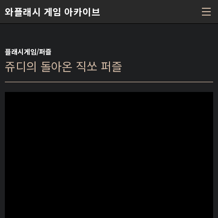
본문 바로가기
와플래시 게임 아카이브
플래시게임/퍼즐
쥬디의 돌아온 직쏘 퍼즐