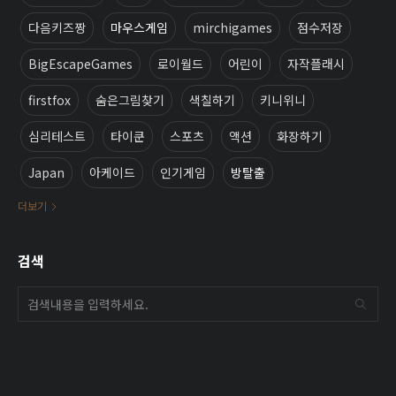
다음키즈짱
마우스게임
mirchigames
점수저장
BigEscapeGames
로이월드
어린이
자작플래시
firstfox
숨은그림찾기
색칠하기
키니위니
심리테스트
타이쿤
스포츠
액션
화장하기
Japan
아케이드
인기게임
방탈출
더보기
검색