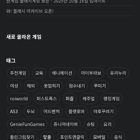
한게임 플래시게임 보존 - 2025년 10월 16일 업데이트
와! 플래시 아카이브 오픈!
새로 올라온 게임
태그
추천게임
교육
애니메이션
아이부라보
유리누리
여성
해외
옷입히기
점수내기
꾸미기
roiworld
퍼스트폭스
퍼즐
캐주얼
랭킹게임
AS3
두뇌
어드벤처
플랫포머
야후꾸러기
GenieFunGames
쥬니어네이버
슈팅
요리
틀린그림찾기
탈출
포인트앤클릭
모바일
음식