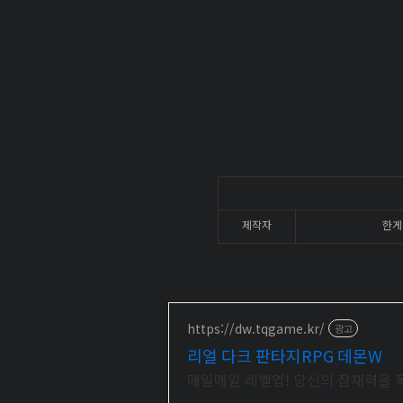
제작자
한게
https://dw.tqgame.kr/
광고
리얼 다크 판타지RPG 데몬W
매일매일 레벨업! 당신의 잠재력을 