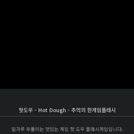
핫도우 - Hot Dough - 추억의 한게임플래시
밀가루 부풀리는 맛있는 게임 핫 도우 플래시게임입니다.