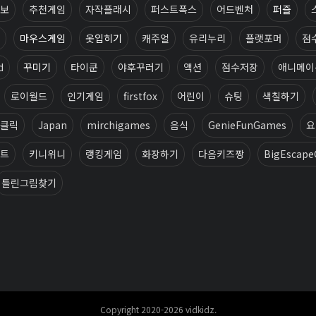
보
추천게임
자작플래시
퍼스트폭스
어드벤처
퍼즐
마우스게임
옷입히기
캐주얼
유리누리
플랫포머
점
d
꾸미기
타이쿤
야후꾸러기
액션
점수저장
애니메이
로이월드
인기게임
firstfox
어린이
슈팅
색칠하기
클릭
Japan
mirchigames
음식
GenieFunGames
요
트
키니위니
랭킹게임
화장하기
다음키즈짱
BigEscap
틀린그림찾기
Copyright 2020-2026 vidkidz.