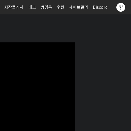
자작플래시
태그
방명록
후원
세이브관리
Discord