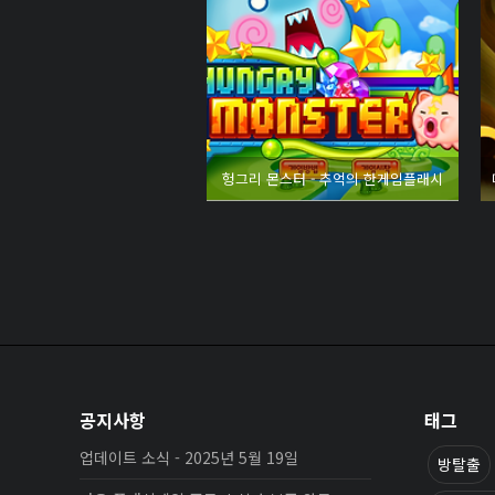
헝그리 몬스터 - 추억의 한게임플래시
공지사항
태그
업데이트 소식 - 2025년 5월 19일
방탈출