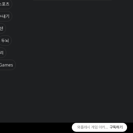
스포츠
수내기
션
두뇌
리
eGames
와플래시 게임 아카이브
구독하기