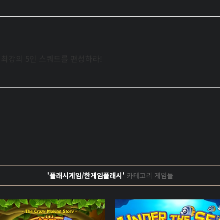
로 최강의 5인 스쿼드를 편성하라!
'플래시게임/한게임플래시'
카테고리 게임들