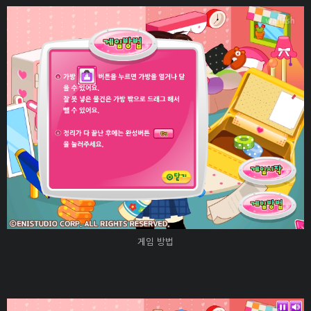
게임 방법