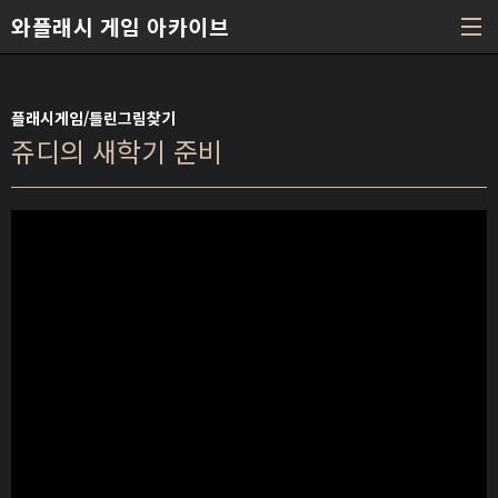
본문 바로가기
와플래시 게임 아카이브
플래시게임/틀린그림찾기
쥬디의 새학기 준비