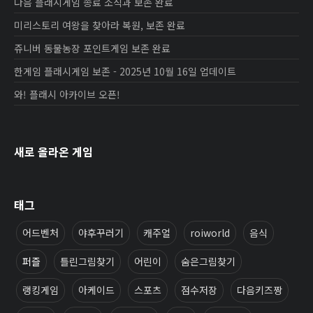
다음 플래시게임 종료 소식과 보존 완료
미리스토리 여왕을 찾아라 복원, 보존 완료
쥬니버 동물농장 포인트게임 보존 완료
한게임 플래시게임 보존 - 2025년 10월 16일 업데이트
와! 플래시 아카이브 오픈!
새로 올라온 게임
태그
어드벤처
야후꾸러기
캐주얼
roiworld
음식
퍼즐
틀린그림찾기
어린이
숨은그림찾기
랭킹게임
아케이드
스포츠
점수저장
다음키즈짱