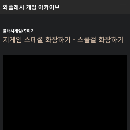
본문 바로가기
와플래시 게임 아카이브
플래시게임/꾸미기
지게임 스페셜 화장하기 - 스쿨걸 화장하기