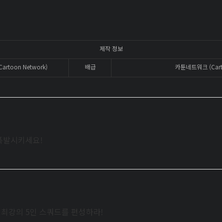
제작 정보
rtoon Network)
배급
카툰네트워크 (Carto
폭발시키세요!
로 최강의 5인 스쿼드를 편성하라!