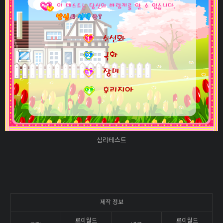
심리테스트
제작 정보
로이월드
로이월드