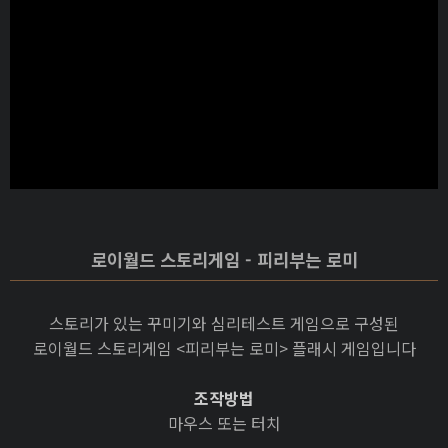
로이월드 스토리게임 - 피리부는 로미
스토리가 있는 꾸미기와 심리테스트 게임으로 구성된
로이월드 스토리게임 <피리부는 로미> 플래시 게임입니다
조작방법
마우스 또는 터치