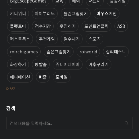
BigEscapeGames
교육
해외
어린이
랭킹게임
키니위니
아이부라보
틀린그림찾기
마우스게임
플랫포머
점수저장
옷입히기
포인트앤클릭
AS3
퍼스트폭스
추천게임
점수내기
스포츠
mirchigames
숨은그림찾기
roiworld
심리테스트
화장하기
방탈출
쥬니어네이버
야후꾸러기
애니메이션
퍼즐
모바일
더보기
검색