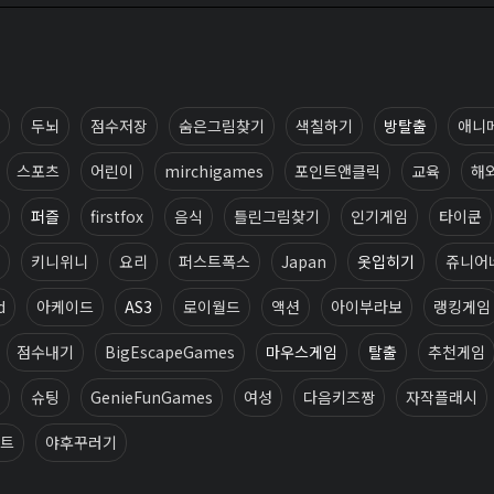
두뇌
점수저장
숨은그림찾기
색칠하기
방탈출
애니
스포츠
어린이
mirchigames
포인트앤클릭
교육
해
퍼즐
firstfox
음식
틀린그림찾기
인기게임
타이쿤
키니위니
요리
퍼스트폭스
Japan
옷입히기
쥬니어
d
아케이드
AS3
로이월드
액션
아이부라보
랭킹게임
점수내기
BigEscapeGames
마우스게임
탈출
추천게임
슈팅
GenieFunGames
여성
다음키즈짱
자작플래시
트
야후꾸러기