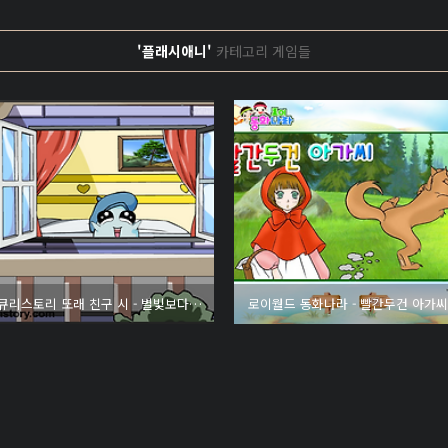
'플래시애니'
카테고리 게임들
큐리스토리 또래 친구 시 - 별빛보다 귀한 웃음
로이월드 동화나라 - 빨간두건 아가씨