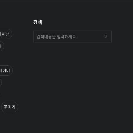
검색
메이션
외
네이버
꾸미기