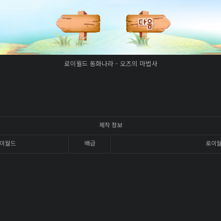
로이월드 동화나라 - 오즈의 마법사
제작 정보
이월드
배급
로이