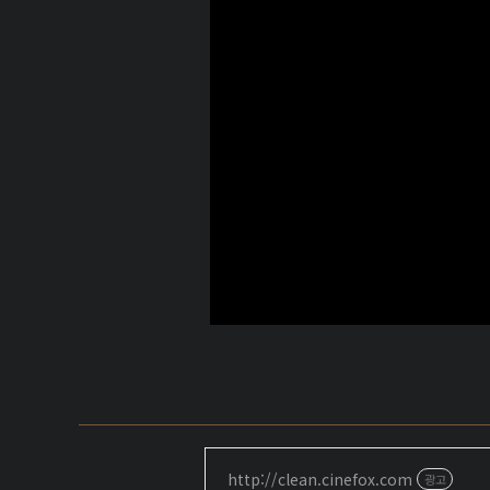
http://clean.cinefox.com
광고