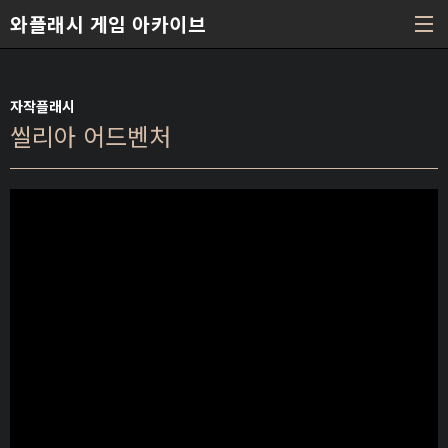
본문 바로가기
와플래시 게임 아카이브
자작플래시
씰리아 어드벤처