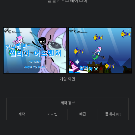
필살기 - 스페이스바
게임 화면
제작 정보
제작
기니옌
배급
플래시365