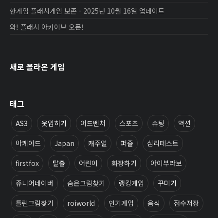
한게임 플래시게임 보존 - 2025년 10월 16일 업데이트
와! 플래시 아카이브 오픈!
새로 올라온 게임
태그
AS3
옷입히기
어드벤처
스포츠
슈팅
액션
아케이드
Japan
캐주얼
퍼즐
심리테스트
firstfox
탈출
어린이
화장하기
아이부라보
쥬니어네이버
숨은그림찾기
랭킹게임
꾸미기
틀린그림찾기
roiworld
인기게임
음식
점수저장