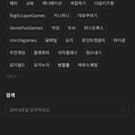
해외
교육
애니메이션
색칠하기
다음키즈짱
BigEscapeGames
키니위니
야후꾸러기
GenieFunGames
여성
두뇌
퍼스트폭스
mirchigames
모바일
요리
포인트앤클릭
타이쿤
추천게임
플랫포머
자작플래시
점수내기
로이월드
유리누리
방탈출
마우스게임
더보기
검색