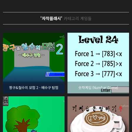
'자작플래시'
카테고리 게임들
짱구&철수의 모험 2 - 배수구 탐험
숫자게임 (Number Game)