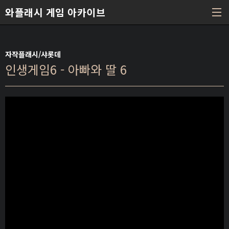
본문 바로가기
와플래시 게임 아카이브
자작플래시/샤롯데
인생게임6 - 아빠와 딸 6