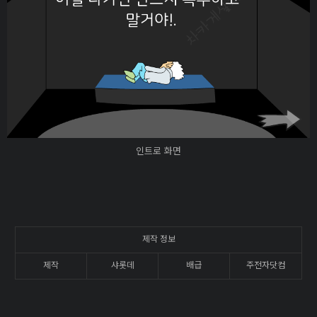
인트로 화면
제작 정보
제작
샤롯데
배급
주전자닷컴