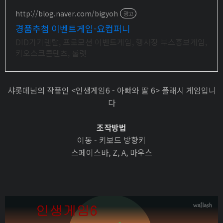
요.
http://blog.naver.com/bigyoh
광고
경품추첨 이벤트게임-요컴퍼니
DID기기렌탈, 프로모션 이벤트게임, 행사장 부스홍보게임,
키오스크콘텐츠, 룰렛
샤롯데님의 작품인 <인생게임6 - 아빠와 딸 6> 플래시 게임입니
다
조작방법
이동 - 키보드 방향키
스페이스바, Z, A, 마우스