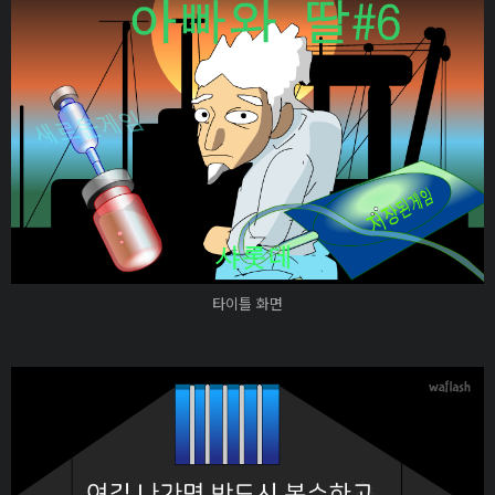
타이틀 화면