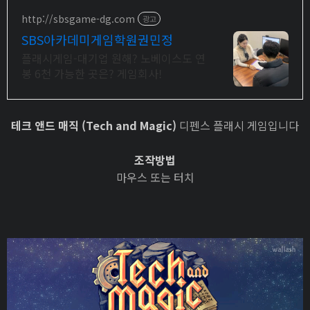
http://sbsgame-dg.com
광고
SBS아카데미게임학원권민정
플래시게임-대기업 원해? 노베이스도 연
봉 6천 가능한 곳은? 게임회사!
테크 앤드 매직 (Tech and Magic)
디펜스 플래시 게임입니다
조작방법
마우스 또는 터치