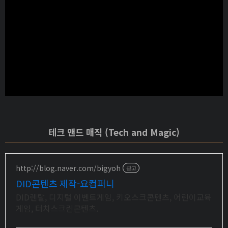
테크 앤드 매직 (Tech and Magic)
http://blog.naver.com/bigyoh
광고
DID콘텐츠 제작-요컴퍼니
DID렌탈, 디지털 이벤트게임, 키오스크콘텐츠, 어린이교육
게임, 터치스크린콘텐츠.