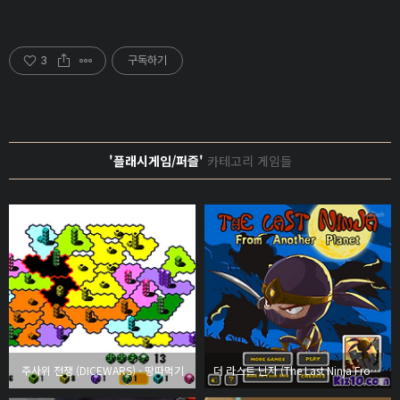
3
구독하기
'플래시게임/퍼즐'
카테고리 게임들
주사위 전쟁 (DICEWARS) - 땅따먹기
더 라스트 닌자 (The Last Ninja From Another Planet)