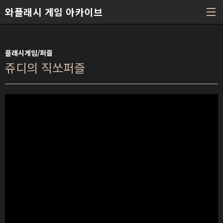
본문 바로가기
와플래시 게임 아카이브
플래시게임/퍼즐
쥬디의 직쏘퍼즐