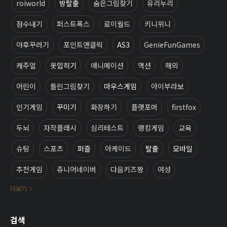
roiworld
방탈출
숨은그림찾기
유리누리
점수내기
퍼스트폭스
로이월드
키니위니
야후꾸러기
포인트앤클릭
AS3
GenieFunGames
캐주얼
옷입히기
애니메이션
액션
해외
어린이
틀린그림찾기
마우스게임
아이부라보
인기게임
꾸미기
화장하기
플랫포머
firstfox
두뇌
자작플래시
심리테스트
랭킹게임
교육
슈팅
스포츠
퍼즐
아케이드
탈출
모바일
추천게임
쥬니어네이버
다음키즈짱
여성
더보기
검색