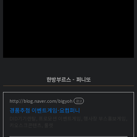
한방부르스 - 퍼니또
http://blog.naver.com/bigyoh
광고
경품추첨 이벤트게임-요컴퍼니
DID기기렌탈, 프로모션 이벤트게임, 행사장 부스홍보게임,
키오스크콘텐츠, 룰렛