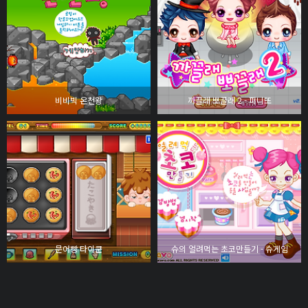
비비빅 온천왕
까끌래 뽀끌래 2 - 퍼니또
문어빵 타이쿤
슈의 얼려먹는 초코만들기 - 슈게임