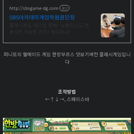
http://sbsgame-dg.com
광고
SBS아카데미게임학원권민정
플래시게임-대기업 원해? 노베이스도 연
봉 6천 가능한 곳은? 게임회사!
퍼니또의 웰메이드 게임 한방부르스 맛보기버전 플래시게임입니
다
조작방법
←↑↓→, 스페이스바