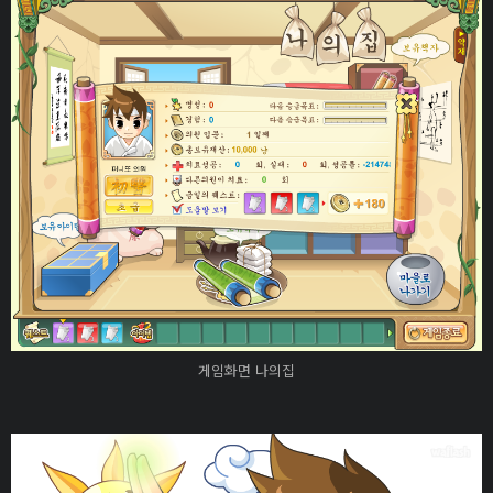
게임화면 나의집