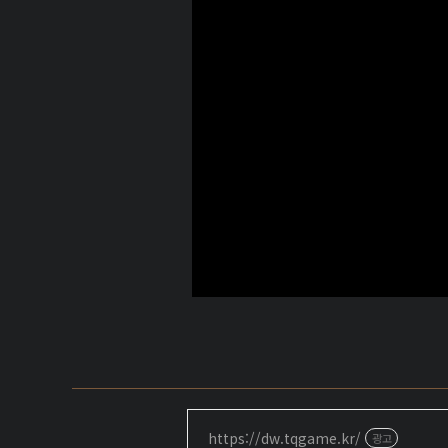
https://dw.tqgame.kr/
광고