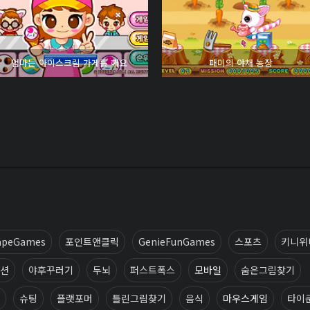
엄마는 아이스크림 가게를 해요
패미의 야채 농장
apeGames
포인트앤클릭
GenieFunGames
스포츠
키니위
션
야후꾸러기
두뇌
퍼스트폭스
모바일
숨은그림찾기
슈팅
플랫포머
틀린그림찾기
음식
마우스게임
타이