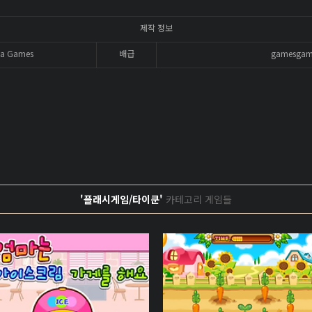
제작 정보
a Games
배급
gamesgam
'플래시게임/타이쿤'
카테고리 게임들