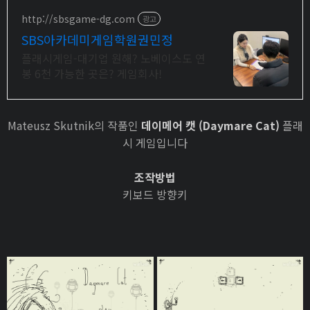
http://sbsgame-dg.com
광고
SBS아카데미게임학원권민정
플래시게임-대기업 원해? 노베이스도 연
봉 6천 가능한 곳은? 게임회사!
Mateusz Skutnik의 작품인
데이메어 캣 (Daymare Cat)
플래
시 게임입니다
조작방법
키보드 방향키