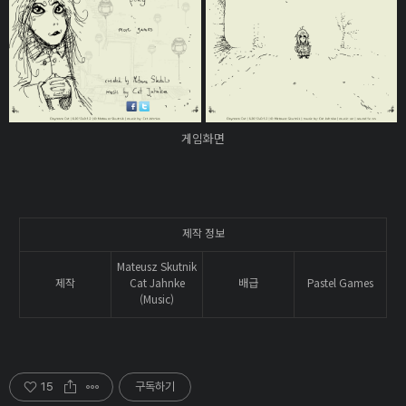
게임화면
제작 정보
Mateusz Skutnik
제작
Cat Jahnke
배급
Pastel Games
(Music)
15
구독하기