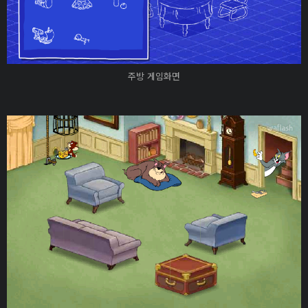
주방 게임화면