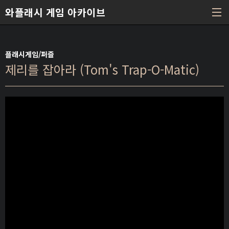
본문 바로가기
와플래시 게임 아카이브
플래시게임/퍼즐
제리를 잡아라 (Tom's Trap-O-Matic)