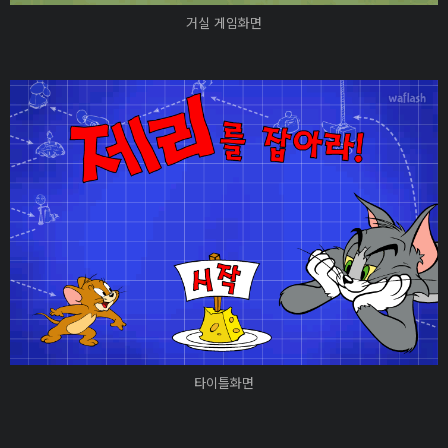
거실 게임화면
타이틀화면