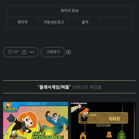
제작자 정보
제작자
카툰네트워크
출처
17
구독하기
'플래시게임/퍼즐'
카테고리 게임들