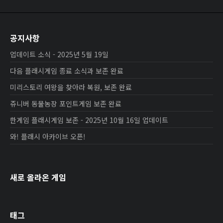
공지사항
업데이트 소식 - 2025년 5월 19일
다음 플래시게임 종료 소식과 보존 완료
미리스토리 여왕을 찾아라 복원, 보존 완료
쥬니버 동물농장 포인트게임 보존 완료
한게임 플래시게임 보존 - 2025년 10월 16일 업데이트
와! 플래시 아카이브 오픈!
새로 올라온 게임
태그