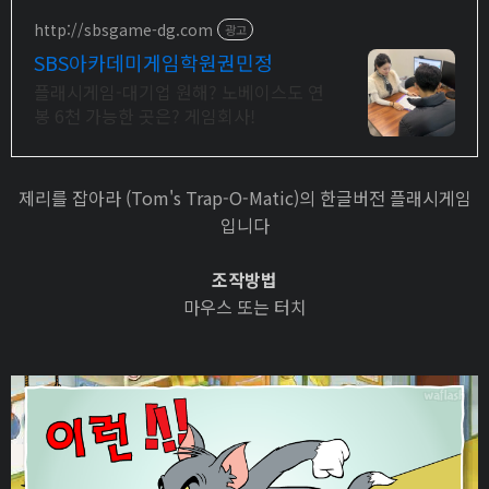
http://sbsgame-dg.com
광고
SBS아카데미게임학원권민정
플래시게임-대기업 원해? 노베이스도 연
봉 6천 가능한 곳은? 게임회사!
제리를 잡아라 (Tom's Trap-O-Matic)의 한글버전 플래시게임
입니다
조작방법
마우스 또는 터치