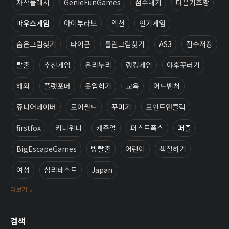
자작플래시
GenieFunGames
점수내기
다음키즈짱
마우스게임
아이부라보
액션
인기게임
숨은그림찾기
타이쿤
틀린그림찾기
AS3
점수저장
탈출
추천게임
유리누리
랭킹게임
야후꾸러기
해외
플랫포머
옷입히기
교육
어드벤처
쥬니어네이버
로이월드
꾸미기
포인트앤클릭
firstfox
키니위니
캐주얼
퍼스트폭스
퍼즐
BigEscapeGames
방탈출
어린이
색칠하기
여성
심리테스트
Japan
더보기
검색