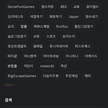
GenieFunGames
점수저장
AS3
교육
로이월드
심리테스트
색칠하기
화장하기
Japan
점수내기
요리
탈출
마우스게임
firstfox
틀린그림찾기
숨은그림찾기
슈팅
스포츠
유리누리
포인트앤클릭
모바일
쥬니어네이버
퍼스트폭스
타이쿤
어드벤처
아이부라보
키니위니
아케이드
방탈출
어린이
roiworld
액션
BigEscapeGames
다음키즈짱
추천게임
해외
더보기
검색