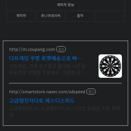
제작자 정보
제작자
쥬니어네이버
출처
http://m.coupang.com
광고
다트게임 쿠팡 로켓배송으로 빠르
게!
다트게임, 가족 친구들과 즐거운 시간을!
와우회원 무제한 무료배송. 간편한 설치
와 사용, 다트게임 손쉽게 즐겨요. 와우
회원 30일 무료반품.
http://smartstore.naver.com/sdspeed
광고
고급형전자다트 에스디스피드
고급형전자다트 보급형자석다트 다양한 모델을 착한 가격
에