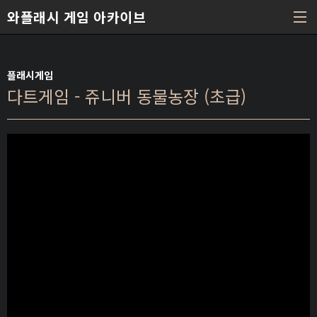
본문 바로가기
와플래시 게임 아카이브
플래시게임
다트게임 - 쥬니버 동물농장 (초급)