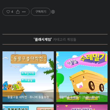
4
구독하기
'플래시게임'
카테고리 게임들
동물구출 대작전 - 쥬니버 동물농장
아슬아슬 수레밀기 (초급) - 쥬니버 동물농장