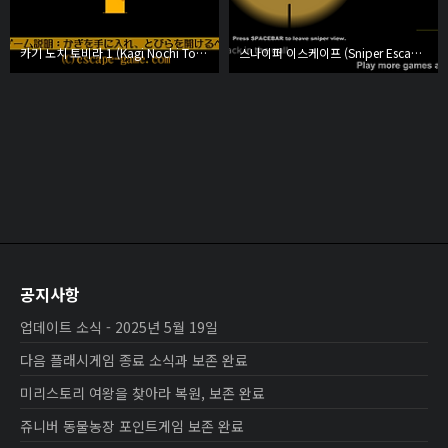
카기 노치 토비라 1 (Kagi Nochi Tobira 1)
스나이퍼 이스케이프 (Sniper Escape)
공지사항
업데이트 소식 - 2025년 5월 19일
다음 플래시게임 종료 소식과 보존 완료
미리스토리 여왕을 찾아라 복원, 보존 완료
쥬니버 동물농장 포인트게임 보존 완료