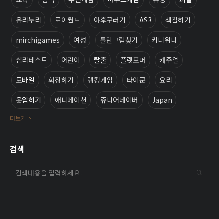
유리누리
로이월드
야후꾸러기
AS3
색칠하기
mirchigames
여성
틀린그림찾기
키니위니
심리테스트
어린이
탈출
플랫포머
캐주얼
모바일
화장하기
랭킹게임
타이쿤
요리
옷입히기
애니메이션
쥬니어네이버
Japan
더보기
검색