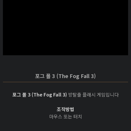
포그 폴 3 (The Fog Fall 3)
포그 폴 3 (The Fog Fall 3)
방탈출 플래시 게임입니다
조작방법
마우스 또는 터치