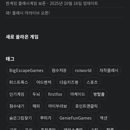
한게임 플래시게임 보존 - 2025년 10월 16일 업데이트
와! 플래시 아카이브 오픈!
새로 올라온 게임
태그
BigEscapeGames
점수저장
roiworld
자작플래시
퍼스트폭스
어드벤처
다음키즈짱
스포츠
인기게임
두뇌
firstfox
아케이드
방탈출
점수내기
해외
아이부라보
포인트앤클릭
숨은그림찾기
꾸미기
GenieFunGames
액션
교육
음식
추천게임
마우스게임
슈팅
퍼즐