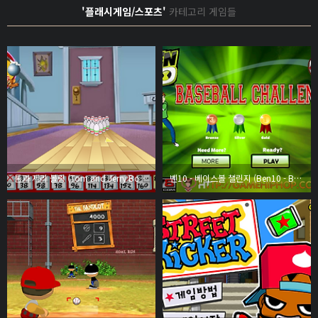
'플래시게임/스포츠'
카테고리 게임들
톰과 제리 볼링 (Tom and Jerry Bowling)
벤10 - 베이스볼 챌린지 (Ben10 - Baseball Challenge)