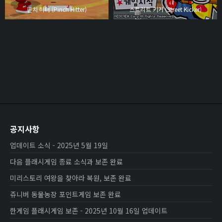
핀치 히터 (Pinch Hitter)
스트리트 키커 (Street Kicker)
공지사항
업데이트 소식 - 2025년 5월 19일
다음 플래시게임 종료 소식과 보존 완료
미리스토리 여왕을 찾아라 복원, 보존 완료
쥬니버 동물농장 포인트게임 보존 완료
한게임 플래시게임 보존 - 2025년 10월 16일 업데이트