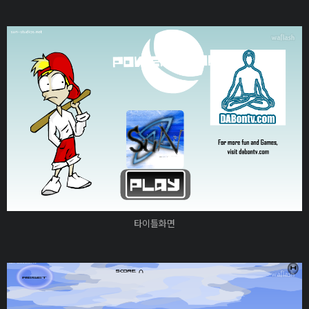
타이틀화면