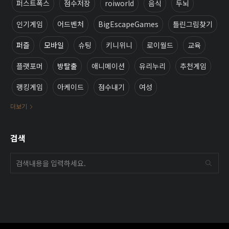
퍼스트폭스
점수저장
roiworld
음식
두뇌
인기게임
어드벤처
BigEscapeGames
틀린그림찾기
퍼즐
모바일
슈팅
키니위니
로이월드
교육
플랫포머
방탈출
애니메이션
유리누리
추천게임
랭킹게임
아케이드
점수내기
여성
더보기
검색