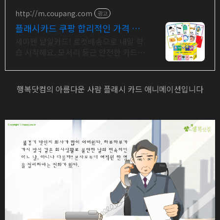
물 맞추기 학습
http://m.coupang.com
광고
플래시카드 쿠팡 합리적인 가격 할
인
세이펜 낱말카드! 로켓배송으로 내일 학
습 시작해요. 모서리 둥근 안전한 카드,
실사 그림으로 언어 발달 쑥쑥!
행복닷컴의 아름다운 사람 플래시 카드 애니메이션입니다