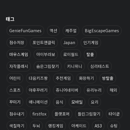
태그
GenieFunGames
액션
캐주얼
BigEscapeGames
점수저장
포인트앤클릭
Japan
인기게임
마우스게임
아이부라보
로이월드
탈출
자작플래시
숨은그림찾기
키니위니
심리테스트
어린이
다음키즈짱
추천게임
화장하기
방탈출
스포츠
야후꾸러기
쥬니어네이버
유리누리
해외
꾸미기
애니메이션
음식
모바일
요리
점수내기
firstfox
플랫포머
틀린그림찾기
타이쿤
색칠하기
두뇌
랭킹게임
아케이드
AS3
슈팅