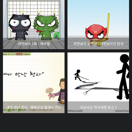
라면보이 1화 - 헤어젤
라면보이 오프닝 - 라면보이의 탄생
내가 만난 천사 - 행복닷컴 플래시 카드
샤오샤오 하이네켄 광고 2