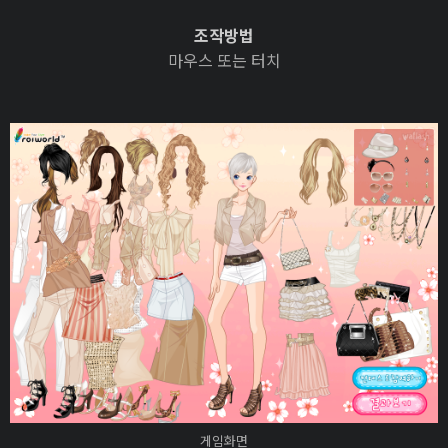
조작방법
마우스 또는 터치
게임화면