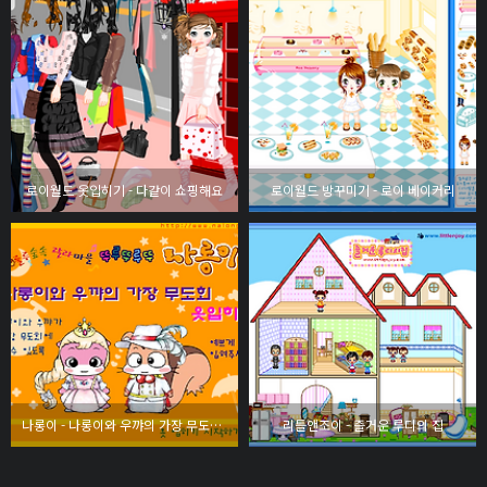
로이월드 옷입히기 - 다같이 쇼핑해요
로이월드 방꾸미기 - 로이 베이커리
나롱이 - 나롱이와 우꺄의 가장 무도회 옷입히기
리틀앤조이 - 즐거운 루디의 집