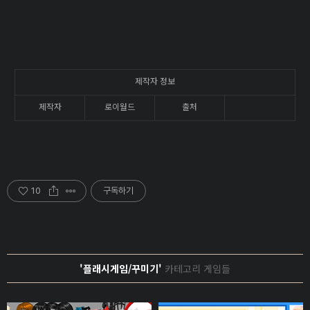
제작자 정보
제작자
로이월드
출처
10
구독하기
'플래시게임/꾸미기'
카테고리 게임들