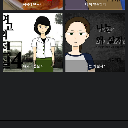
떡볶이 만들기
내 방 탈출하기
여고의 전설 4
나는 왜 살지?