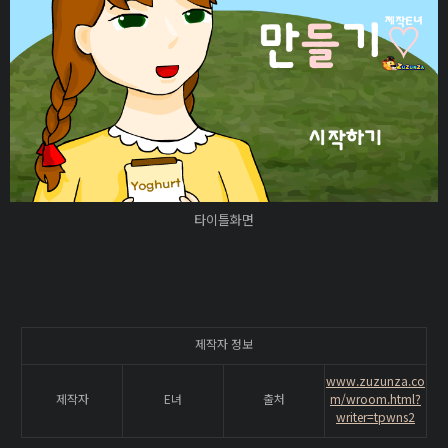
타이틀화면
제작자 정보
www.zuzunza.co
제작자
E녀
출처
m/wroom.html?
writer=tpwns2