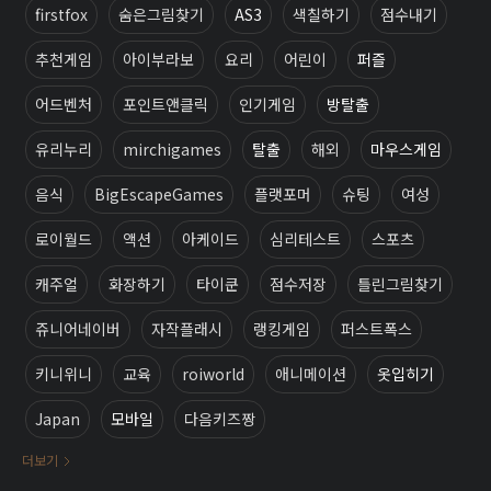
firstfox
숨은그림찾기
AS3
색칠하기
점수내기
추천게임
아이부라보
요리
어린이
퍼즐
어드벤처
포인트앤클릭
인기게임
방탈출
유리누리
mirchigames
탈출
해외
마우스게임
음식
BigEscapeGames
플랫포머
슈팅
여성
로이월드
액션
아케이드
심리테스트
스포츠
캐주얼
화장하기
타이쿤
점수저장
틀린그림찾기
쥬니어네이버
자작플래시
랭킹게임
퍼스트폭스
키니위니
교육
roiworld
애니메이션
옷입히기
Japan
모바일
다음키즈짱
더보기