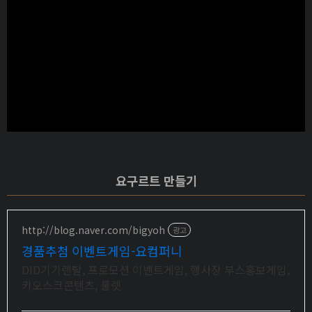
요구르트 만들기
http://blog.naver.com/bigyoh
광고
경품추첨 이벤트게임-요컴퍼니
DID기기렌탈, 프로모션 이벤트게임, 행사장 부스홍보게임,
키오스크콘텐츠, 룰렛