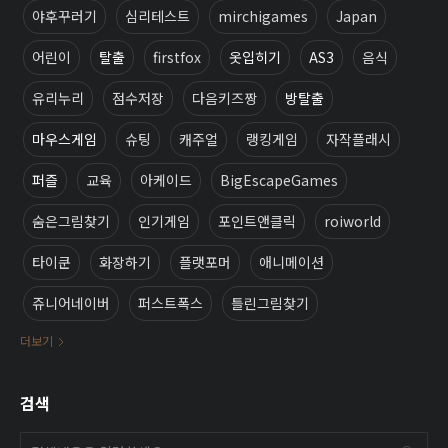
야후꾸러기
심리테스트
mirchigames
Japan
어린이
탈출
firstfox
옷입히기
AS3
음식
유리누리
점수저장
다음키즈짱
방탈출
마우스게임
슈팅
캐주얼
랭킹게임
자작플래시
퍼즐
교육
아케이드
BigEscapeGames
숨은그림찾기
인기게임
포인트앤클릭
roiworld
타이쿤
화장하기
플랫포머
애니메이션
쥬니어네이버
퍼스트폭스
틀린그림찾기
더보기
검색