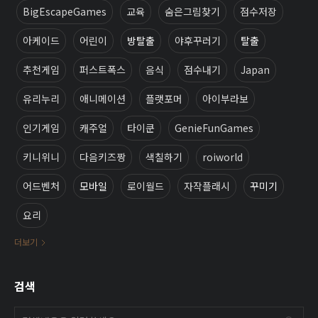
BigEscapeGames
교육
숨은그림찾기
점수저장
아케이드
어린이
방탈출
야후꾸러기
탈출
추천게임
퍼스트폭스
음식
점수내기
Japan
유리누리
애니메이션
플랫포머
아이부라보
인기게임
캐주얼
타이쿤
GenieFunGames
키니위니
다음키즈짱
색칠하기
roiworld
어드벤처
모바일
로이월드
자작플래시
꾸미기
요리
더보기
검색