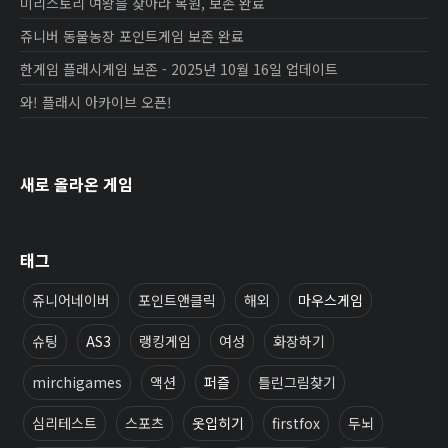
미리스토리 여왕을 찾아라 복원, 보존 완료
쥬니버 동물농장 포인트게임 보존 완료
한게임 플래시게임 보존 - 2025년 10월 16일 업데이트
와! 플래시 아카이브 오픈!
새로 올라온 게임
태그
쥬니어네이버
포인트앤클릭
해외
마우스게임
슈팅
AS3
랭킹게임
여성
화장하기
mirchigames
액션
퍼즐
틀린그림찾기
심리테스트
스포츠
옷입히기
firstfox
두뇌