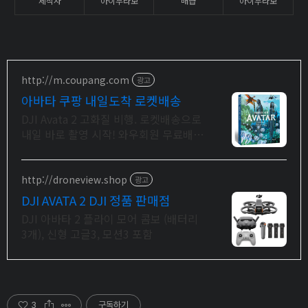
제작자
아이부라보
배급
아이부라보
http://m.coupang.com
광고
아바타 쿠팡 내일도착 로켓배송
DJI Avata 2 고화질 비행. 로켓배송으로
내일 바로 촬영 시작! 와우회원 무료배
송, 30일 반품. 전문가용 드론을 쿠팡에
서!
http://droneview.shop
광고
DJI AVATA 2 DJI 정품 판매점
DJI 아바타 2 플라이 모어 콤보 (배터리
3개), 신형 고글3, 모션3 포함
3
구독하기