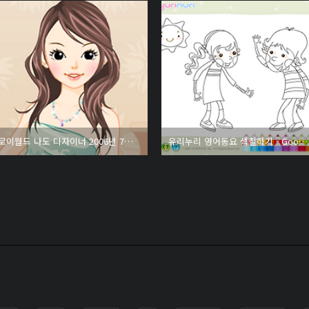
로이월드 나도 디자이너 2006년 7월 1주차
유리누리 영어동요 색칠하기 - Good Morning