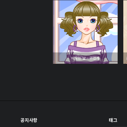
비오는 날 - 귀엽게
공지사항
태그