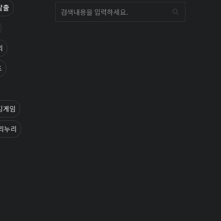
탈출
리
드
킹게임
리누리