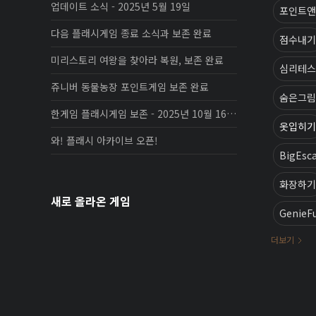
업데이트 소식 - 2025년 5월 19일
포인트앤
다음 플래시게임 종료 소식과 보존 완료
점수내기
미리스토리 여왕을 찾아라 복원, 보존 완료
심리테스
쥬니버 동물농장 포인트게임 보존 완료
숨은그림
한게임 플래시게임 보존 - 2025년 10월 16일 업데이트
옷입히기
와! 플래시 아카이브 오픈!
BigEsc
화장하기
새로 올라온 게임
GenieF
더보기