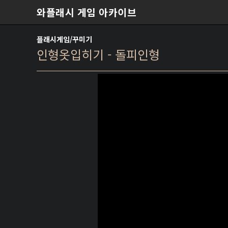
본문 바로가기
와플래시 게임 아카이브
플래시게임/꾸미기
인형옷입히기 - 돌피인형