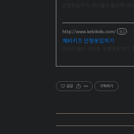
인형옷입히기, 아이들이 즐겁게! 와
http://www.kebikids.com/
광고
깨비키즈 인형옷입히기
어린이 놀이 사이트. 인형옷입히기, 
공감
구독하기