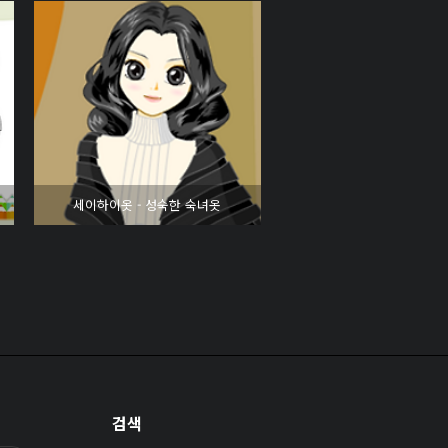
세이하이옷 - 성숙한 숙녀옷
검색