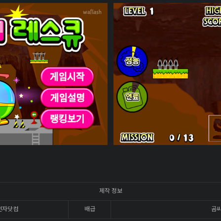
제작 정보
전자닷컴
배급
곰