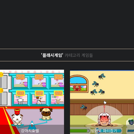
'플래시게임'
카테고리 게임들
강아지호텔
방귀로 파리잡기