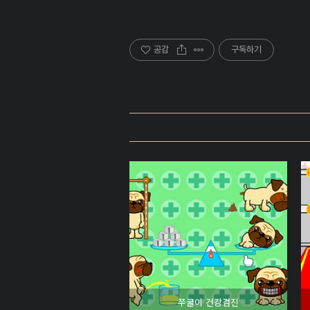
공감
구독하기
쭈굴이 건강검진