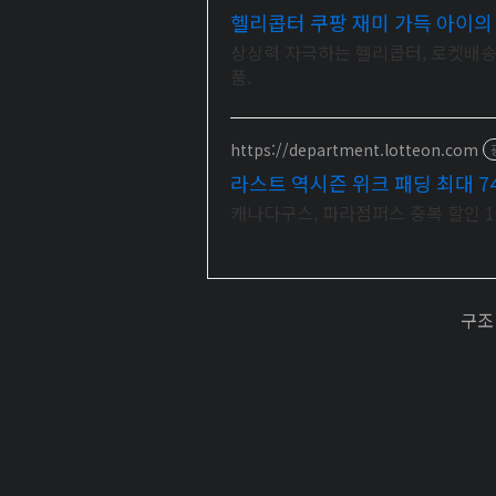
헬리콥터 쿠팡 재미 가득 아이의
상상력 자극하는 헬리콥터, 로켓배송
품.
https://department.lotteon.com
라스트 역시즌 위크 패딩 최대 7
캐나다구스, 파라점퍼스 중복 할인 10
구조