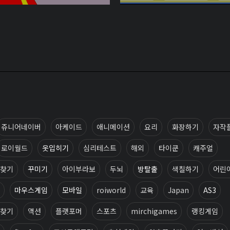
쥬니어네이버
아케이드
애니메이션
요리
화장하기
자작
로이월드
옷입히기
심리테스트
해외
타이쿤
캐주얼
찾기
꾸미기
아이부라보
두뇌
방탈출
색칠하기
어린
마우스게임
모바일
roiworld
교육
Japan
AS3
찾기
액션
플랫포머
스포츠
mirchigames
랭킹게임