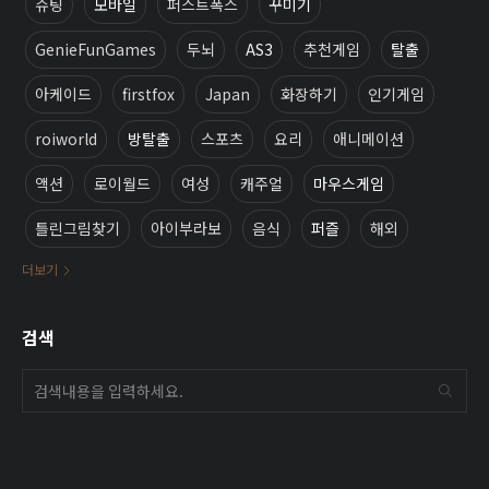
슈팅
모바일
퍼스트폭스
꾸미기
GenieFunGames
두뇌
AS3
추천게임
탈출
아케이드
firstfox
Japan
화장하기
인기게임
roiworld
방탈출
스포츠
요리
애니메이션
액션
로이월드
여성
캐주얼
마우스게임
틀린그림찾기
아이부라보
음식
퍼즐
해외
더보기
검색