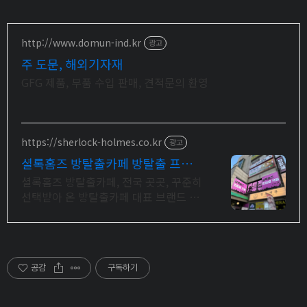
http://www.domun-ind.kr
광고
주 도문, 해외기자재
GFG 제품, 부품 수입 판매, 견적문의 환영
https://sherlock-holmes.co.kr
광고
셜록홈즈 방탈출카페 방탈출 프랜
차이즈 절대 강자
셜록홈즈 방탈출카페, 전국 곳곳, 꾸준히
선택받아 온 방탈출카페 대표 브랜드 국
내 최다 방탈출카페 셜록홈즈 ! 후불제
타임어택 시스템 본격 도입 !
공감
구독하기