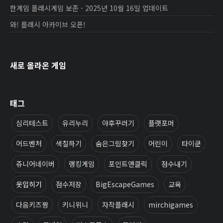
한게임 플래시게임 보존 - 2025년 10월 16일 업데이트
와! 플래시 아카이브 오픈!
새로 올라온 게임
태그
심리테스트
유리누리
야후꾸러기
플랫포머
어드벤처
색칠하기
숨은그림찾기
어린이
타이쿤
쥬니어네이버
랭킹게임
포인트앤클릭
점수내기
옷입히기
점수저장
BigEscapeGames
교육
다음키즈짱
키니위니
자작플래시
mirchigames