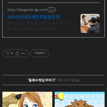
http://sbsgame-dg.com
광고
SBS아카데미게임학원권민정
플래시게임-대기업 원해? 노베이스도 연
봉 6천 가능한 곳은? 게임회사!
4
구독하기
'플래시게임/꾸미기'
카테고리 게임들