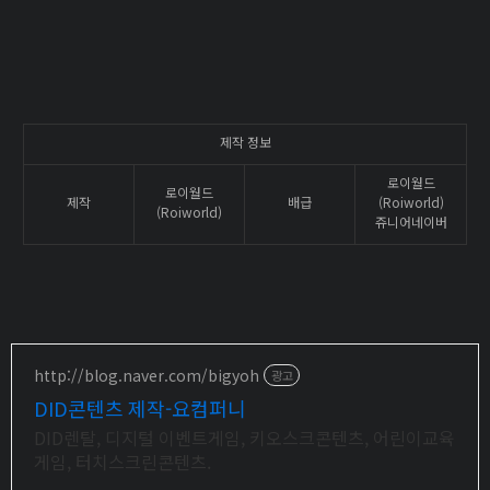
제작 정보
로이월드
로이월드
제작
배급
(Roiworld)
(Roiworld)
쥬니어네이버
http://blog.naver.com/bigyoh
광고
DID콘텐츠 제작-요컴퍼니
DID렌탈, 디지털 이벤트게임, 키오스크콘텐츠, 어린이교육
게임, 터치스크린콘텐츠.