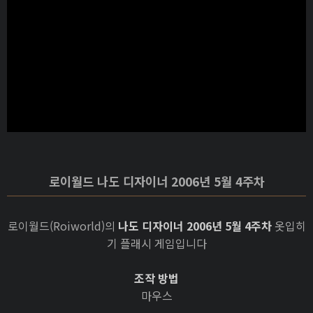
로이월드 나도 디자이너 2006년 5월 4주차
로이월드(Roiworld)의
나도 디자이너 2006년 5월 4주차
옷입히
기 플래시 게임입니다
조작 방법
마우스