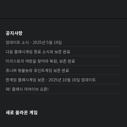
공지사항
업데이트 소식 - 2025년 5월 19일
다음 플래시게임 종료 소식과 보존 완료
미리스토리 여왕을 찾아라 복원, 보존 완료
쥬니버 동물농장 포인트게임 보존 완료
한게임 플래시게임 보존 - 2025년 10월 16일 업데이트
와! 플래시 아카이브 오픈!
새로 올라온 게임