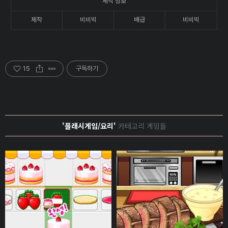
제작 정보
제작
비비빅
배급
비비빅
15
구독하기
'플래시게임/요리'
카테고리 게임들