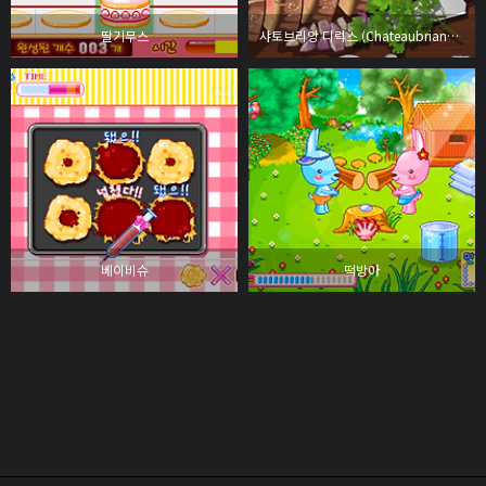
딸기무스
샤토브리앙 디럭스 (Chateaubriand Deluxe)
베이비슈
떡방아