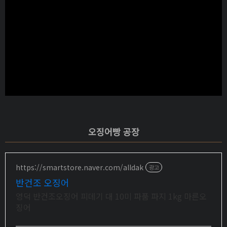
오징어빵 공장
https://smartstore.naver.com/alldak
광고
반건조 오징어
영덕 반건조오징어 피데기 대 10미 파품 파지 1kg 마른오
징어