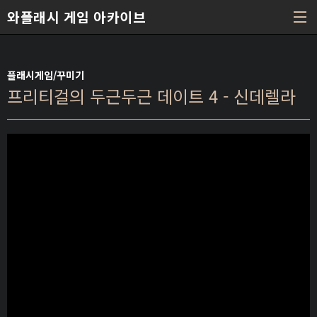
본문 바로가기
와플래시 게임 아카이브
플래시게임/꾸미기
프리티걸의 두근두근 데이트 4 - 신데렐라