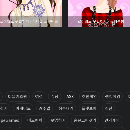
로이월드 옷입히기 - 미니멀 로맨틱룩
로이월드 옷입히기 - 큐티봄봄
다음키즈짱
여성
슈팅
AS3
추천게임
랭킹게임
찾기
아케이드
캐주얼
점수내기
플랫포머
액션
apeGames
어드벤처
옷입히기
숨은그림찾기
인기게임