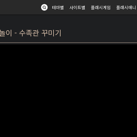
테마별
사이트별
플래시게임
플래시애니
놀이 - 수족관 꾸미기