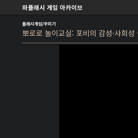
본문 바로가기
와플래시 게임 아카이브
플래시게임/꾸미기
뽀로로 놀이교실: 포비의 감성·사회성 