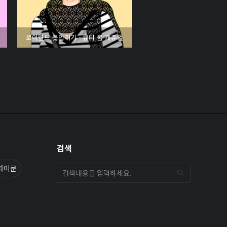
로이월드 옷입히기 - 큐티 봄 캐쥬얼
검색
타이쿤