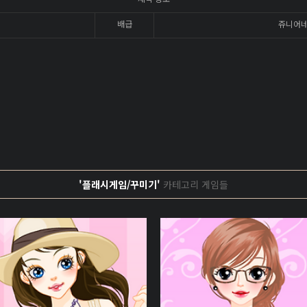
배급
쥬니어
'플래시게임/꾸미기'
카테고리 게임들