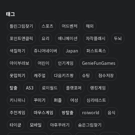
태그
틀린그림찾기
스포츠
어드벤처
해외
포인트앤클릭
요리
애니메이션
자작플래시
두뇌
색칠하기
쥬니어네이버
Japan
퍼스트폭스
아이부라보
어린이
인기게임
GenieFunGames
옷입히기
캐주얼
다음키즈짱
슈팅
점수저장
탈출
AS3
로이월드
플랫포머
랭킹게임
키니위니
꾸미기
퍼즐
여성
심리테스트
추천게임
마우스게임
방탈출
roiworld
음식
타이쿤
모바일
야후꾸러기
숨은그림찾기