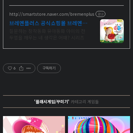
력을 키우는 이야기. 우리 아이 눈높이
동화를 낭독과 함께
http://smartstore.naver.com/bremenplus
광고
브레멘플러스 공식쇼핑몰 브레멘+
본사만의 누리패키지
질문하는 창작동화 유아동화 아이의 전
두엽을 깨우는 네 생각은 어때? 시리즈
6
구독하기
'플래시게임/꾸미기'
카테고리 게임들