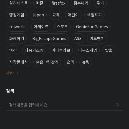
심리테스트
퍼즐
firstfox
점수내기
두뇌
랭킹게임
Japan
교육
어린이
색칠하기
roiworld
아케이드
스포츠
GenieFunGames
화장하기
BigEscapeGames
AS3
어드벤처
액션
다음키즈짱
아이부라보
마우스게임
탈출
자작플래시
숨은그림찾기
요리
슈팅
더보기
검색