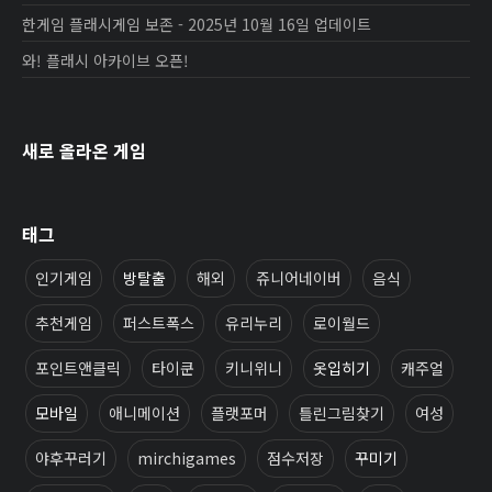
한게임 플래시게임 보존 - 2025년 10월 16일 업데이트
와! 플래시 아카이브 오픈!
새로 올라온 게임
태그
인기게임
방탈출
해외
쥬니어네이버
음식
추천게임
퍼스트폭스
유리누리
로이월드
포인트앤클릭
타이쿤
키니위니
옷입히기
캐주얼
모바일
애니메이션
플랫포머
틀린그림찾기
여성
야후꾸러기
mirchigames
점수저장
꾸미기