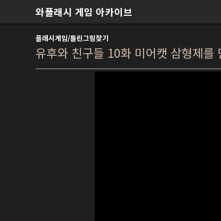
본문 바로가기
와플래시 게임 아카이브
플래시게임/틀린그림찾기
유후와 친구들 10화 미어캣 삼형제를