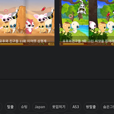
유후와 친구들 11화 미어캣 삼형제는 못말려
유후와친구들 9화 그린 씨앗을 잡아
탈출
슈팅
Japan
옷입히기
AS3
방탈출
숨은그