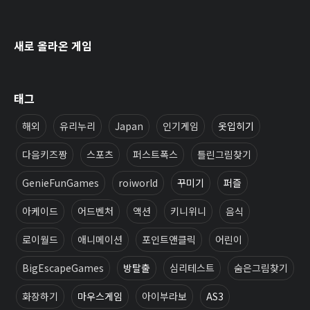
새로 올라온 게임
태그
해외
유리누리
Japan
인기게임
옷입히기
다음키즈짱
스포츠
퍼스트폭스
틀린그림찾기
GenieFunGames
roiworld
꾸미기
퍼즐
아케이드
어드벤처
액션
키니위니
음식
로이월드
애니메이션
포인트앤클릭
어린이
BigEscapeGames
방탈출
심리테스트
숨은그림찾기
화장하기
마우스게임
아이부라보
AS3