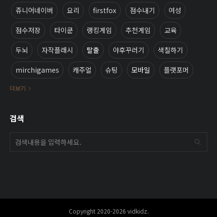
쥬니어네이버
요리
firstfox
점수내기
여성
점수저장
타이쿤
랭킹게임
추천게임
교육
두뇌
자작플래시
탈출
야후꾸러기
색칠하기
mirchigames
캐주얼
슈팅
모바일
플랫포머
더보기
검색
Copyright 2020-2026 vidkidz.