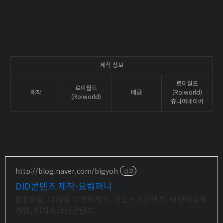
제작 정보
로이월드
로이월드
제작
배급
(Roiworld)
(Roiworld)
쥬니어네이버
http://blog.naver.com/bigyoh
광고
DID콘텐츠 제작-요컴퍼니
DID렌탈, 디지털 이벤트게임, 키오스크콘텐츠, 어린이교육
게임, 터치스크린콘텐츠.