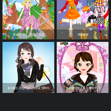
꽃보다 예쁜 요정들 - 엘렌
겨울패션
로이월드 옷입히기 - 레트로 빈티지
로이월드 논스톱 5 화장하기