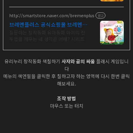
력을 키우는 이야기. 우리 아이 눈높이
동화를 낭독과 함께
http://smartstore.naver.com/bremenplus
광고
브레멘플러스 공식쇼핑몰 브레멘+
본사만의 누리패키지
질문하는 창작동화 유아동화 아이의 전
두엽을 깨우는 네 생각은 어때? 시리즈
유리누리 창작동화 색칠하기
사자와 곰의 싸움
플래시 게임입니
다
메뉴의 색연필을 클릭한 후 칠하고자 하는 영역에 다시 한번 클릭
해보세요.
조작 방법
마우스 또는 터치