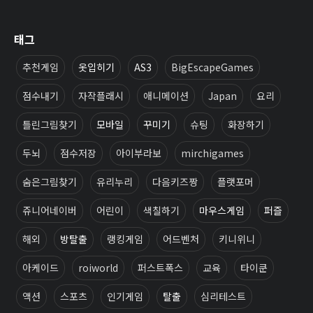
태그
추천게임
옷입히기
AS3
BigEscapeGames
점수내기
자작플래시
애니메이션
Japan
요리
틀린그림찾기
모바일
꾸미기
슈팅
화장하기
두뇌
점수저장
아이부라보
mirchigames
숨은그림찾기
유리누리
다음키즈짱
플랫포머
쥬니어네이버
어린이
색칠하기
마우스게임
퍼즐
해외
방탈출
랭킹게임
어드벤처
키니위니
아케이드
roiworld
퍼스트폭스
교육
타이쿤
액션
스포츠
인기게임
탈출
심리테스트