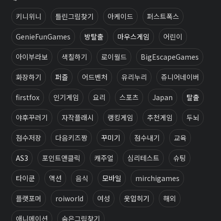
키니위니
틀린그림찾기
아케이드
퍼스트폭스
GenieFunGames
방탈출
마우스게임
어린이
아이부라보
색칠하기
로이월드
BigEscapeGames
화장하기
퍼즐
어드벤처
유리누리
쥬니어네이버
firstfox
인기게임
요리
스포츠
Japan
탈출
야후꾸러기
자작플래시
랭킹게임
추천게임
두뇌
점수저장
다음키즈짱
꾸미기
점수내기
교육
AS3
포인트앤클릭
캐주얼
심리테스트
슈팅
타이쿤
액션
음식
모바일
mirchigames
플랫포머
roiworld
여성
옷입히기
해외
애니메이션
숨은그림찾기