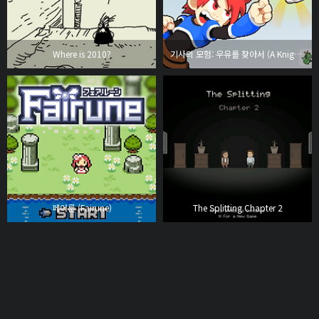
Where is 2010?
기사의 모험: 우유를 찾아서 (A Knight's Quest: Quest For Milk)
페어룬 (Fairune)
The Splitting Chapter 2