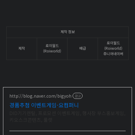
제작 정보
로이월드
로이월드
제작
배급
(Roiworld)
(Roiworld)
쥬니어네이버
http://blog.naver.com/bigyoh
광고
경품추첨 이벤트게임-요컴퍼니
DID기기렌탈, 프로모션 이벤트게임, 행사장 부스홍보게임,
키오스크콘텐츠, 룰렛