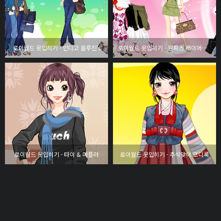
로이월드 옷입히기 - 인디고 블루진's
로이월드 옷입히기 - 원피스 레이어드 룩
로이월드 옷입히기 - 타이 & 머플러
로이월드 옷입히기 - 추석맞이 코디룩