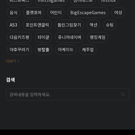
음식
플랫포머
어린이
BigEscapeGames
여성
AS3
포인트앤클릭
틀린그림찾기
액션
슈팅
다음키즈짱
타이쿤
쥬니어네이버
랭킹게임
야후꾸러기
방탈출
아케이드
캐주얼
더보기
검색