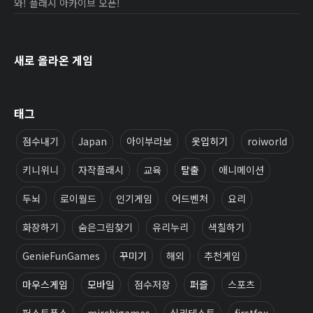
와! 플래시 아카이브 오픈!
새로 올라온 게임
태그
점수내기
Japan
아이부라보
옷입히기
roiworld
키니위니
자작플래시
교육
탈출
애니메이션
두뇌
로이월드
인기게임
어드벤처
요리
화장하기
숨은그림찾기
유리누리
색칠하기
GenieFunGames
꾸미기
해외
추천게임
마우스게임
모바일
점수저장
퍼즐
스포츠
퍼스트폭스
mirchigames
심리테스트
firstfox