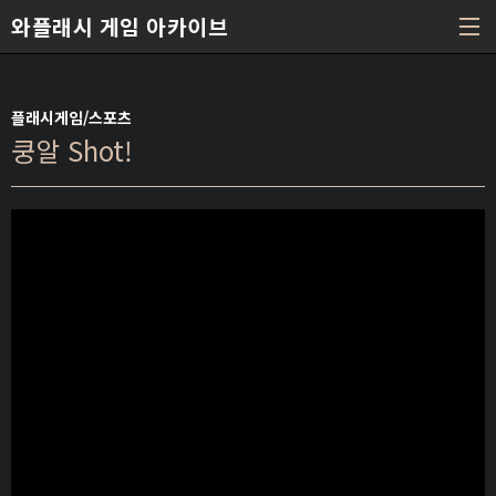
본문 바로가기
와플래시 게임 아카이브
플래시게임/스포츠
쿵알 Shot!