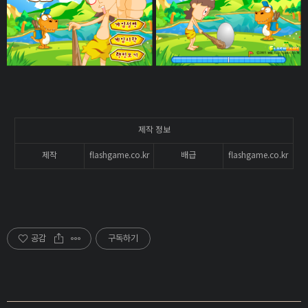
제작 정보
제작
flashgame.co.kr
배급
flashgame.co.kr
공감
구독하기