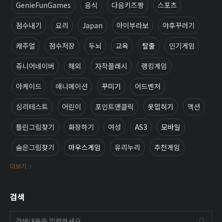
GenieFunGames
음식
다음키즈짱
스포츠
점수내기
요리
Japan
아이부라보
야후꾸러기
캐주얼
점수저장
두뇌
교육
탈출
인기게임
쥬니어네이버
해외
자작플래시
랭킹게임
아케이드
애니메이션
꾸미기
어드벤처
심리테스트
어린이
포인트앤클릭
옷입히기
액션
틀린그림찾기
화장하기
여성
AS3
모바일
숨은그림찾기
마우스게임
유리누리
추천게임
더보기
검색