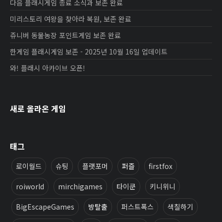
다음 플래시게임 종료 소식과 보존 완료
미리스토리 여왕을 찾아라 복원, 보존 완료
쥬니버 동물농장 포인트게임 보존 완료
한게임 플래시게임 보존 - 2025년 10월 16일 업데이트
와! 플래시 아카이브 오픈!
새로 올라온 게임
태그
로이월드
슈팅
플랫포머
퍼즐
firstfox
roiworld
mirchigames
타이쿤
키니위니
BigEscapeGames
방탈출
퍼스트폭스
색칠하기