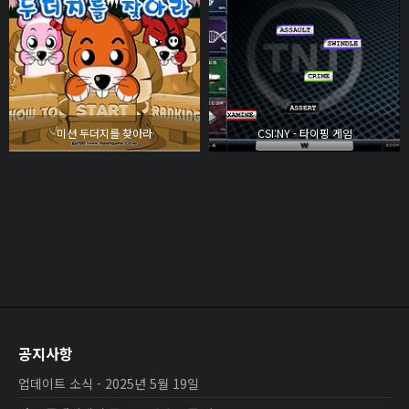
미션 두더지를 찾아라
CSI:NY - 타이핑 게임
공지사항
업데이트 소식 - 2025년 5월 19일